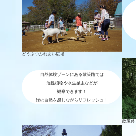
どうぶつふれあい広場
自然体験ゾーンにある散策路では
湿性植物や水生昆虫などが
観察できます！
緑の自然を感じながらリフレッシュ！
散策路