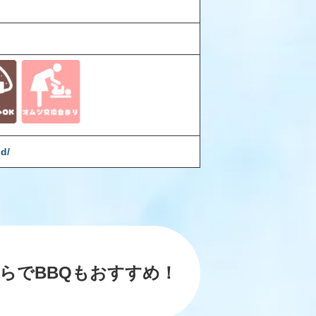
nd/
らでBBQも
おすすめ！