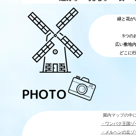
緑と花が
5つの
広い敷地
どこに
園内マップの中
・ワンパク王国ゾ
・メルヘンの丘ゾ