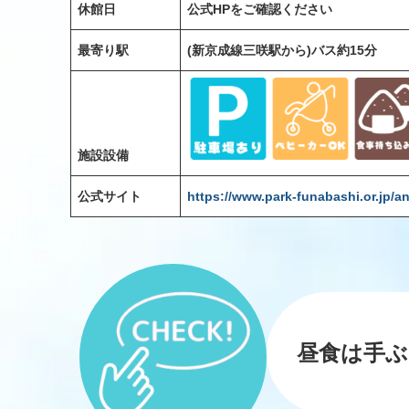
休館日
公式HPをご確認ください
最寄り駅
(新京成線三咲駅から)バス約15分
施設設備
公式サイト
https://www.park-funabashi.or.jp/a
昼食は手ぶ