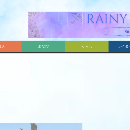
はん
まなび
くらし
ライタ