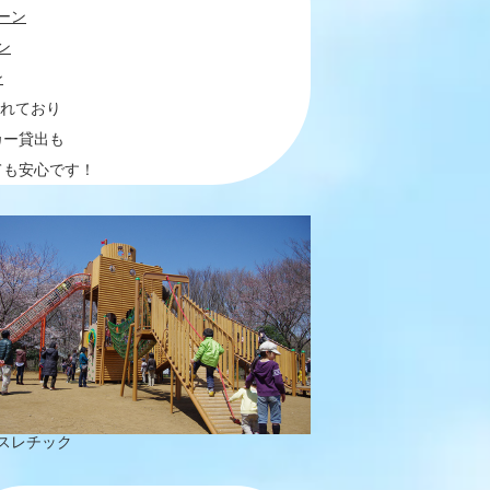
ーン
ン
ン
別れており
カー貸出も
ても安心です！
スレチック