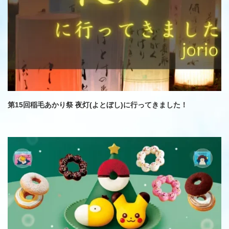
第15回稲毛あかり祭 夜灯(よとぼし)に行ってきました！