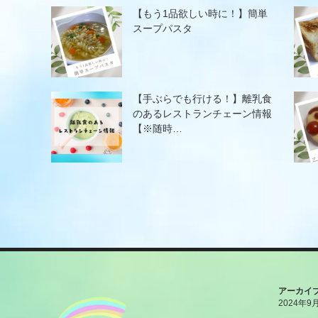
【もう1品欲しい時に！】簡単
スープパスタ
【手ぶらでも行ける！】離乳食
のあるレストランチェーン情報
【※随時…
アーカイ
2024年9