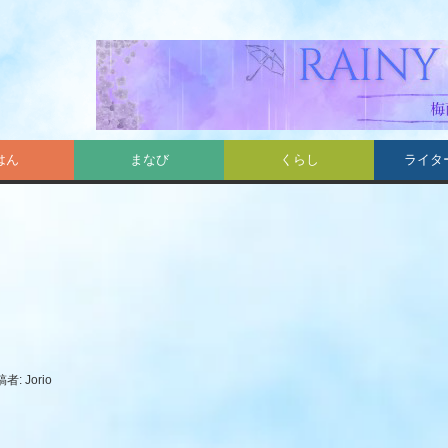
はん
まなび
くらし
ライタ
稿者:
Jorio