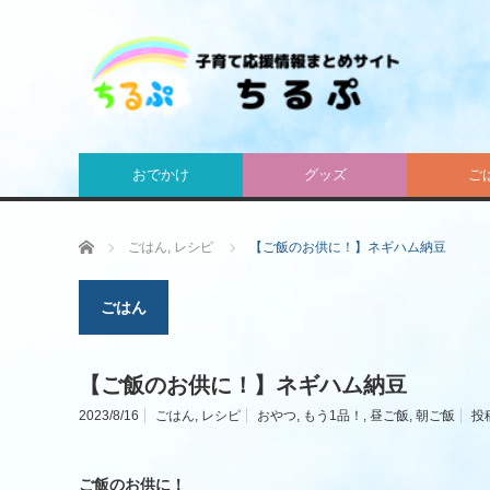
おでかけ
グッズ
ご
ホーム
ごはん
,
レシピ
【ご飯のお供に！】ネギハム納豆
ごはん
【ご飯のお供に！】ネギハム納豆
2023/8/16
ごはん
,
レシピ
おやつ
,
もう1品！
,
昼ご飯
,
朝ご飯
投
ご飯のお供に！