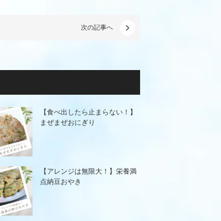
次の記事へ
【食べ出したら止まらない！】
まぜまぜおにぎり
【アレンジは無限大！】栄養満
点納豆おやき