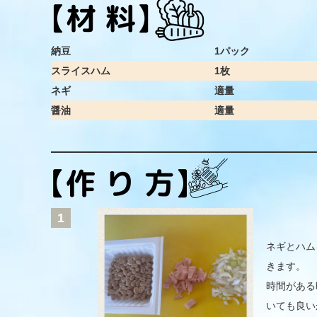
納豆
1パック
スライスハム
1枚
ネギ
適量
醤油
適量
1
ネギとハム
きます。
時間がある
いても良い